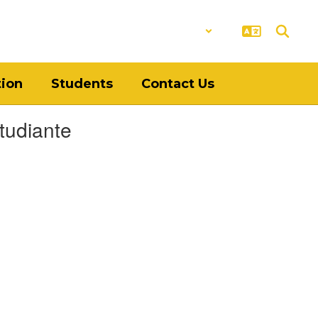
District
Schools
tion
Students
Contact Us
tudiante