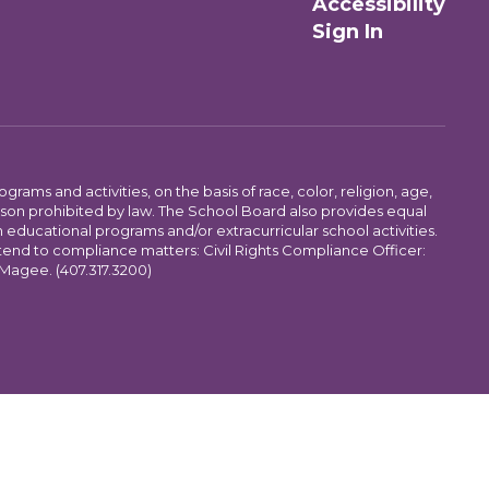
Accessibility
Sign In
ams and activities, on the basis of race, color, religion, age,
 reason prohibited by law. The School Board also provides equal
 educational programs and/or extracurricular school activities.
tend to compliance matters: Civil Rights Compliance Officer:
-Magee. (407.317.3200)