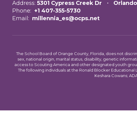
Address:
5301 Cypress Creek Dr
Orlando
Phone:
+1 407-355-5730
Email:
millennia_es@ocps.net
The School Board of Orange County, Florida, does not discrimin
sex, national origin, marital status, disability, genetic info
access to Scouting America and other designated youth groups. 
The following individuals at the Ronald Blocker Educational
Keshara Cowans; ADA C