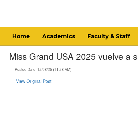
Skip
to
main
content
Home
Academics
Faculty & Staff
Miss Grand USA 2025 vuelve a su
Posted Date: 12/08/25 (11:28 AM)
View Original Post