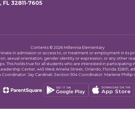
, FL 32811-7605
Contents © 2026 Millennia Elementary
ate in admission or access to, or treatment or employment in its progr
rmation, sexual orientation, gender identity or expression, or any other
This holds true for all students who are interested in participating in
 Leadership Center, 445 West Amelia Street, Orlando, Florida 32801, at
oordinator: Jay Cardinali; Section 504 Coordinator: Marlene Phillip