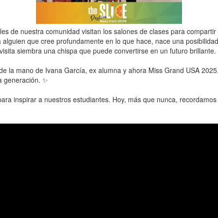
es de nuestra comunidad visitan los salones de clases para compartir 
 alguien que cree profundamente en lo que hace, nace una posibilida
isita siembra una chispa que puede convertirse en un futuro brillante.
 de la mano de Ivana García, ex alumna y ahora Miss Grand USA 2025, q
va generación. ✨
 para inspirar a nuestros estudiantes. Hoy, más que nunca, recordamo